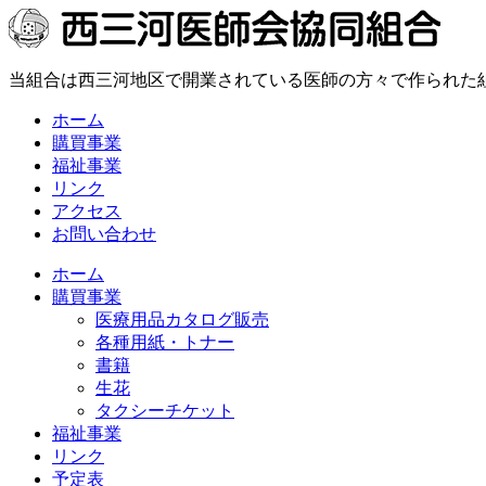
当組合は西三河地区で開業されている医師の方々で作られた
ホーム
購買事業
福祉事業
リンク
アクセス
お問い合わせ
ホーム
購買事業
医療用品カタログ販売
各種用紙・トナー
書籍
生花
タクシーチケット
福祉事業
リンク
予定表